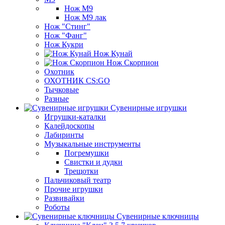
Нож М9
Нож М9 лак
Нож "Стинг"
Нож "Фанг"
Нож Кукри
Нож Кунай
Нож Скорпион
Охотник
ОХОТНИК CS:GO
Тычковые
Разные
Сувенирные игрушки
Игрушки-каталки
Калейдоскопы
Лабиринты
Музыкальные инструменты
Погремушки
Свистки и дудки
Трещотки
Пальчиковый театр
Прочие игрушки
Развивайки
Роботы
Сувенирные ключницы