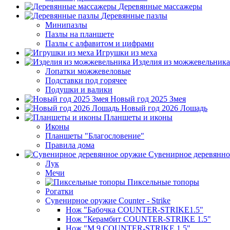
Деревянные массажеры
Деревянные пазлы
Минипазлы
Пазлы на планшете
Пазлы с алфавитом и цифрами
Игрушки из меха
Изделия из можжевельника
Лопатки можжевеловые
Подставки под горячее
Подушки и валики
Новый год 2025 Змея
Новый год 2026 Лошадь
Планшеты и иконы
Иконы
Планшеты "Благословение"
Правила дома
Сувенирное деревянно
Лук
Мечи
Пиксельные топоры
Рогатки
Сувенирное оружие Counter - Strike
Нож "Бабочка COUNTER-STRIKE1.5"
Нож "Керамбит COUNTER-STRIKE 1.5"
Нож "М 9 COUNTER-STRIKE 1.5"