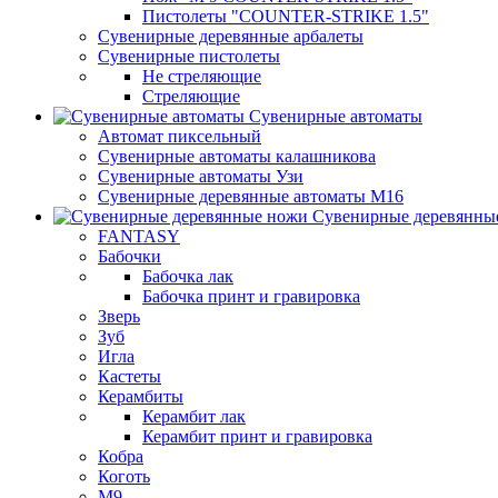
Пистолеты "COUNTER-STRIKE 1.5"
Сувенирные деревянные арбалеты
Сувенирные пистолеты
Не стреляющие
Стреляющие
Сувенирные автоматы
Автомат пиксельный
Сувенирные автоматы калашникова
Сувенирные автоматы Узи
Сувенирные деревянные автоматы М16
Сувенирные деревянны
FANTASY
Бабочки
Бабочка лак
Бабочка принт и гравировка
Зверь
Зуб
Игла
Кастеты
Керамбиты
Керамбит лак
Керамбит принт и гравировка
Кобра
Коготь
М9