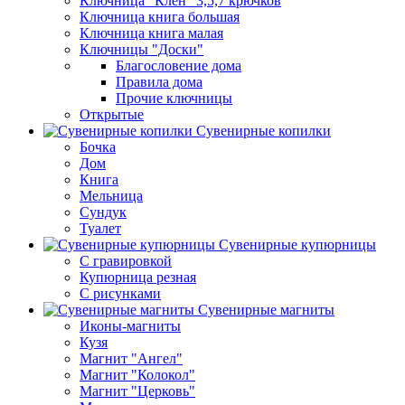
Ключница "Клен" 3,5,7 крючков
Ключница книга большая
Ключница книга малая
Ключницы "Доски"
Благословение дома
Правила дома
Прочие ключницы
Открытые
Сувенирные копилки
Бочка
Дом
Книга
Мельница
Сундук
Туалет
Сувенирные купюрницы
C гравировкой
Купюрница резная
С рисунками
Сувенирные магниты
Иконы-магниты
Кузя
Магнит "Ангел"
Магнит "Колокол"
Магнит "Церковь"