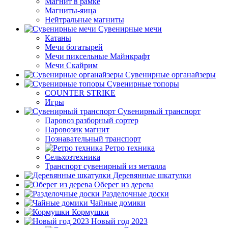
Магнит в рамке
Магниты-яица
Нейтральные магниты
Сувенирные мечи
Катаны
Мечи богатырей
Мечи пиксельные Майнкрафт
Мечи Скайрим
Сувенирные органайзеры
Сувенирные топоры
COUNTER STRIKE
Игры
Сувенирный транспорт
Паровоз разборный сортер
Паровозик магнит
Познавательный транспорт
Ретро техника
Сельхозтехника
Транспорт сувенирный из металла
Деревянные шкатулки
Оберег из дерева
Разделочные доски
Чайные домики
Кормушки
Новый год 2023